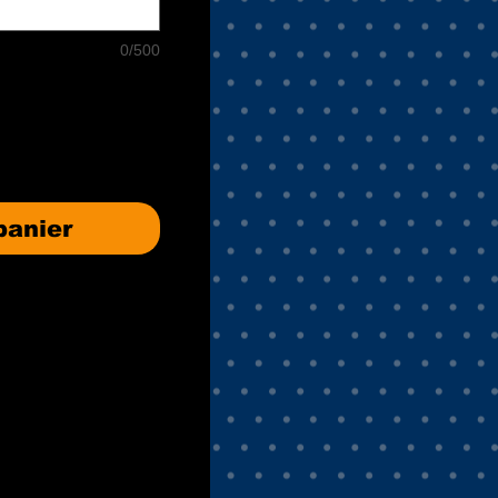
0/500
panier