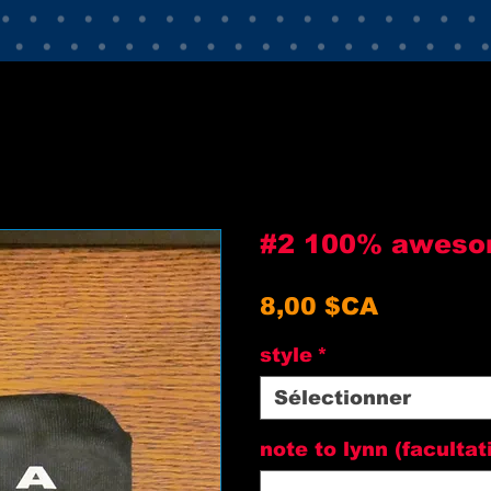
#2 100% aweso
Prix
8,00 $CA
style
*
Sélectionner
note to lynn (facultati