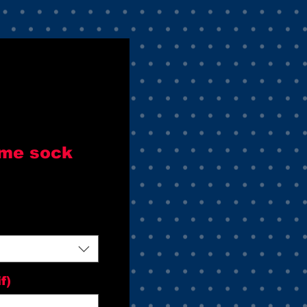
me sock
f)