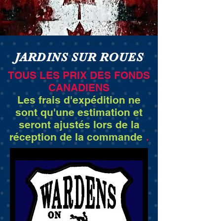
JARDINS SUR ROUES
TOUS LES PRIX DES FONDS
CANADIENS
Les frais d'expédition ne
sont qu'une estimation et
seront ajustés lors de la
réception de la commande
.