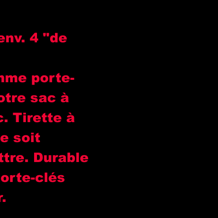
env. 4 "de
omme porte-
otre sac à
c. Tirette à
ce soit
ttre. Durable
porte-clés
.