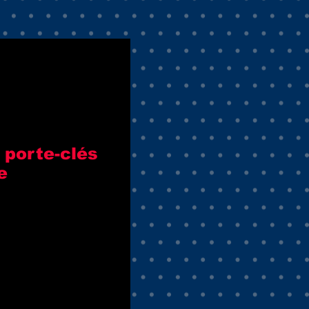
 porte-clés
e