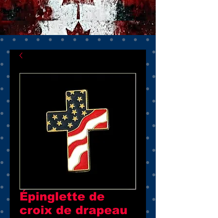
Épinglette de
croix de drapeau