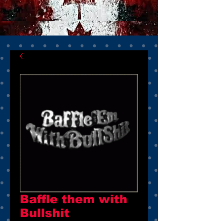
Baffle them with
Bullshit