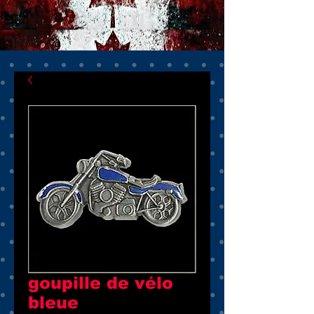
goupille de vélo
bleue