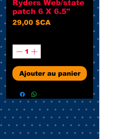
Ryders Web/state
patch 6 X 6.5"
Prix
29,00 $CA
Quantité
*
Ajouter au panier