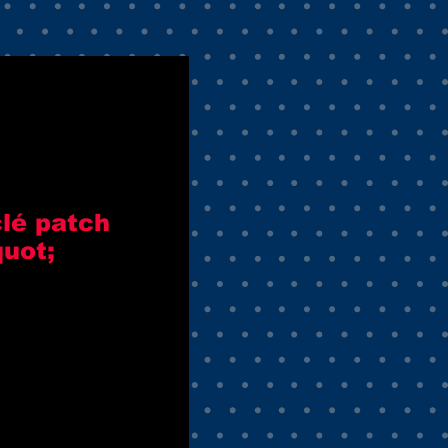
clé patch
quot;