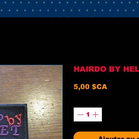
HAIRDO BY HE
Prix
5,00 $CA
Quantité
*
Ajouter au 