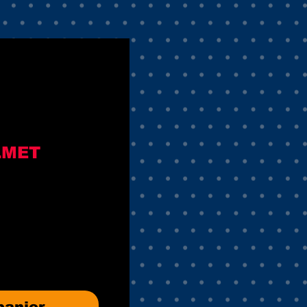
LMET
panier