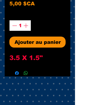
Prix
5,00 $CA
Quantité
*
Ajouter au panier
3.5 X 1.5"