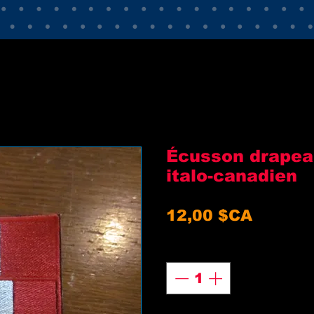
Écusson drapea
italo-canadien
Prix
12,00 $CA
Quantité
*