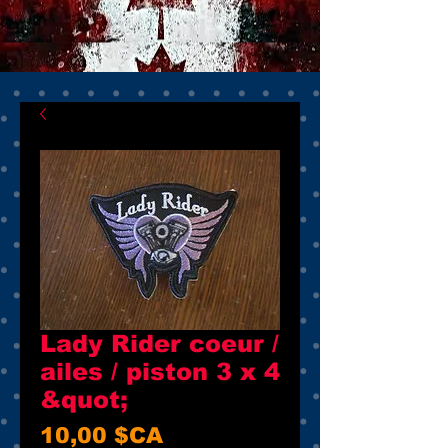
Lady Rider coeur /
ailes / piston 3 x 4
&quot;
Prix
10,00 $CA