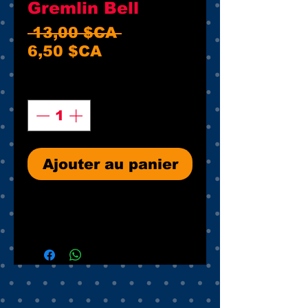
Gremlin Bell
Prix
 13,00 $CA 
Prix
original
6,50 $CA
promotionnel
Quantité
*
Ajouter au panier