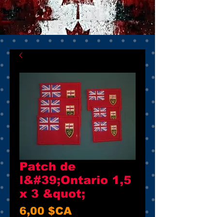
Patch de
l&#39;Ontario 1,5
x 3 &quot;
Prix
6,00 $CA