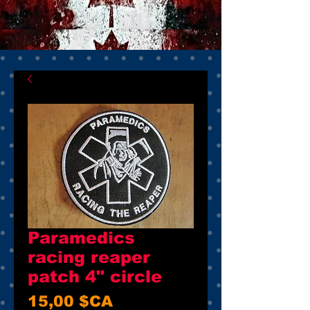
Paramedics
racing reaper
patch 4" circle
Prix
15,00 $CA