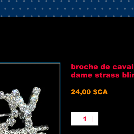
broche de cavali
dame strass bli
Prix
24,00 $CA
Quantité
*