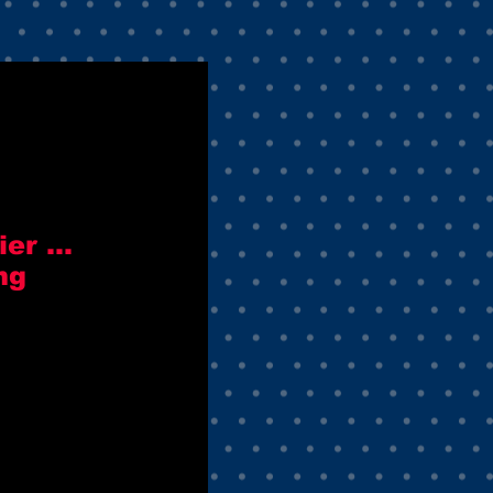
er ...
ng