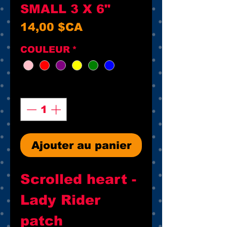
SMALL 3 X 6"
Prix
14,00 $CA
COULEUR
*
Quantité
*
Ajouter au panier
Scrolled heart - 
Lady Rider 
patch 