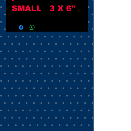
SMALL   3 X 6"