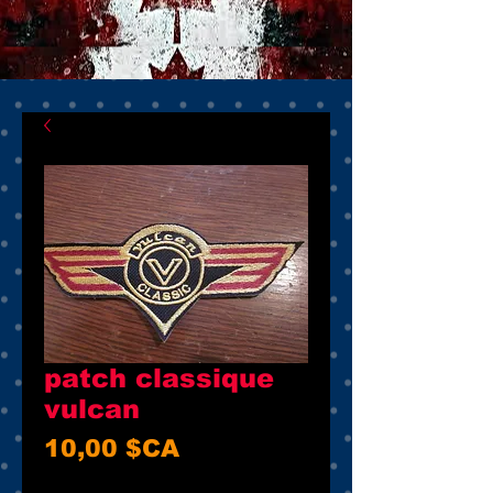
patch classique
vulcan
Prix
10,00 $CA