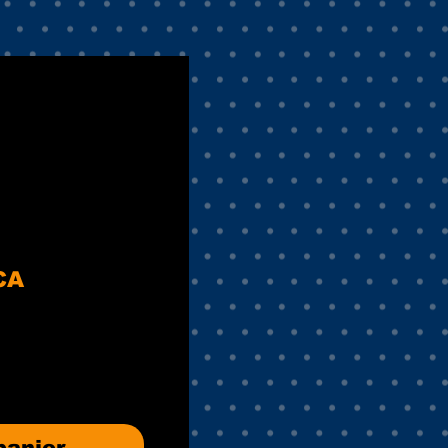
Prix
CA
l
promotionnel
panier