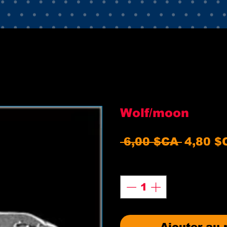
Wolf/moon
Prix
 6,00 $CA 
4,80 $
origina
Quantité
*
Ajouter au 